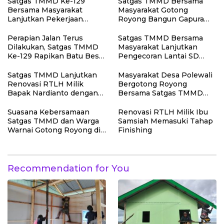
Satgas TMMD Ke-129
Satgas TMMD Bersama
Bersama Masyarakat
Masyarakat Gotong
Lanjutkan Pekerjaan
Royong Bangun Gapura
Program Manunggal Air
TMMD di Kepulauan
Bersih di Desa Umbele
Umbele
Perapian Jalan Terus
Satgas TMMD Bersama
Dilakukan, Satgas TMMD
Masyarakat Lanjutkan
Ke-129 Rapikan Batu Besar
Pengecoran Lantai SD
di Sepanjang Jalur
Negeri Polewali
Pembukaan Jalan
Satgas TMMD Lanjutkan
Masyarakat Desa Polewali
Kepulauan Umbele
Renovasi RTLH Milik
Bergotong Royong
Bapak Nardianto dengan
Bersama Satgas TMMD
Pemasangan Pintu,
Angkut Material Program
Jendela dan Jembatan
Manunggal Air Bersih
Suasana Kebersamaan
Renovasi RTLH Milik Ibu
Penghubung
Satgas TMMD dan Warga
Samsiah Memasuki Tahap
Warnai Gotong Royong di
Finishing
Lokasi Manunggal Air
Recommendation for You