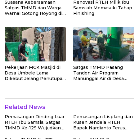
Suasana Kebersamaan
Renovasi RTLH Milik Ibu
Satgas TMMD dan Warga
Samsiah Memasuki Tahap
Warnai Gotong Royong di
Finishing
Lokasi Manunggal Air
Pekerjaan MCK Masjid di
Satgas TMMD Pasang
Desa Umbele Lama
Tandon Air Program
Dikebut Jelang Penutupan
Manunggal Air di Desa
TMMD
Umbele
Related News
Pemasangan Dinding Luar
Pemasangan Lisplang dan
RTLH Ibu Samsia, Satgas
Kusen Jendela RTLH
TMMD Ke-129 Wujudkan
Bapak Nardianto Terus
Hunian Layak bagi Warga
Dikebut Satgas TMMD Ke-
129