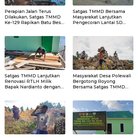
Perapian Jalan Terus
Satgas TMMD Bersama
Dilakukan, Satgas TMMD
Masyarakat Lanjutkan
Ke-129 Rapikan Batu Besar
Pengecoran Lantai SD
di Sepanjang Jalur
Negeri Polewali
Pembukaan Jalan
Kepulauan Umbele
Satgas TMMD Lanjutkan
Masyarakat Desa Polewali
Renovasi RTLH Milik
Bergotong Royong
Bapak Nardianto dengan
Bersama Satgas TMMD
Pemasangan Pintu,
Angkut Material Program
Jendela dan Jembatan
Manunggal Air Bersih
Penghubung