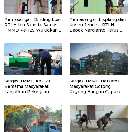
Pemasangan Dinding Luar
Pemasangan Lisplang dan
RTLH Ibu Samsia, Satgas
Kusen Jendela RTLH
TMMD Ke-129 Wujudkan
Bapak Nardianto Terus
Hunian Layak bagi Warga
Dikebut Satgas TMMD Ke-
129
Satgas TMMD Ke-129
Satgas TMMD Bersama
Bersama Masyarakat
Masyarakat Gotong
Lanjutkan Pekerjaan
Royong Bangun Gapura
Program Manunggal Air
TMMD di Kepulauan
Bersih di Desa Umbele
Umbele