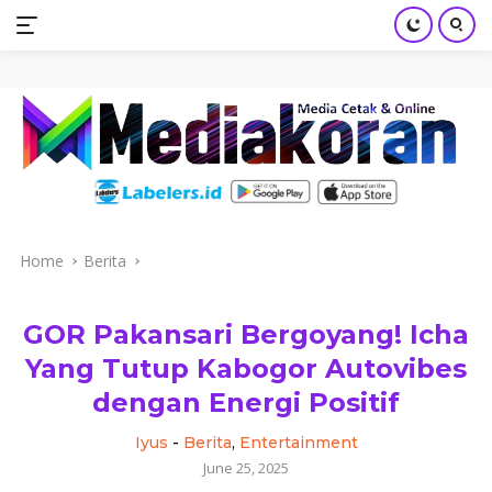
mediakoran.com
Skip
to
content
Home
Berita
GOR Pakansari Bergoyang! Icha
Yang Tutup Kabogor Autovibes
dengan Energi Positif
Iyus
-
Berita
,
Entertainment
June 25, 2025