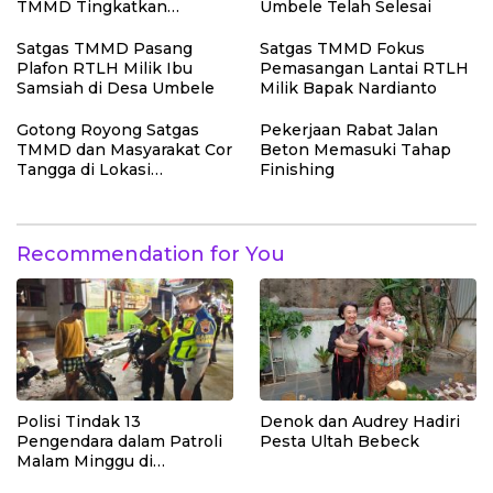
TMMD Tingkatkan
Umbele Telah Selesai
Kerapian Fasilitas Sekolah
Satgas TMMD Pasang
Satgas TMMD Fokus
Plafon RTLH Milik Ibu
Pemasangan Lantai RTLH
Samsiah di Desa Umbele
Milik Bapak Nardianto
Gotong Royong Satgas
Pekerjaan Rabat Jalan
TMMD dan Masyarakat Cor
Beton Memasuki Tahap
Tangga di Lokasi
Finishing
Manunggal Air Bersih
Recommendation for You
Polisi Tindak 13
Denok dan Audrey Hadiri
Pengendara dalam Patroli
Pesta Ultah Bebeck
Malam Minggu di
Kebumen, 10 Motor Pakai