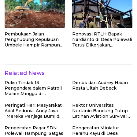
Pembukaan Jalan
Renovasi RTLH Bapak
Penghubung Kepulauan
Nardianto di Desa Polewali
Umbele Hampir Rampung
Terus Dikerjakan,
Berkat Sinergitas Satgas
Pemasangan Lantai dan
TMMD dan Masyarakat
Pengerjaan Dapur
Berlangsung
Related News
Polisi Tindak 13
Denok dan Audrey Hadiri
Pengendara dalam Patroli
Pesta Ultah Bebeck
Malam Minggu di
Kebumen, 10 Motor Pakai
Knalpot Brong
Peringati Hari Masyarakat
Rektor Universitas
Adat Sedunia, Andy Java:
Nurtanio Bandung Tutup
“Mereka Penjaga Bumi dan
Latihan Aviation Survival
Kearifan Kita”
Mahasiswa Fakultas
Teknik
Pengecatan Pagar SDN
Pengecatan Miniatur
Polewali Rampung, Satgas
Perahu Kayu di Desa