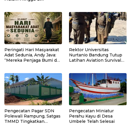
Kebumen, 10 Motor Pakai
Knalpot Brong
Peringati Hari Masyarakat
Rektor Universitas
Adat Sedunia, Andy Java:
Nurtanio Bandung Tutup
“Mereka Penjaga Bumi dan
Latihan Aviation Survival
Kearifan Kita”
Mahasiswa Fakultas
Teknik
Pengecatan Pagar SDN
Pengecatan Miniatur
Polewali Rampung, Satgas
Perahu Kayu di Desa
TMMD Tingkatkan
Umbele Telah Selesai
Kerapian Fasilitas Sekolah