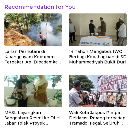
Recommendation for You
Lahan Perhutani di
14 Tahun Mengabdi, IWO
Karanggayam Kebumen
Berbagi Kebahagiaan di SD
Terbakar, Api Dipadamkan
Muhammadiyah Bukit Duri
Manual
MASL Layangkan
Wali Kota Jakpus Pimpin
Sanggahan Resmi ke DLH
Deklarasi Perang terhadap
Jabar Tolak Proyek
Tramadol Ilegal, Seluruh
Geothermal Tampomas
Elemen Tanah Abang