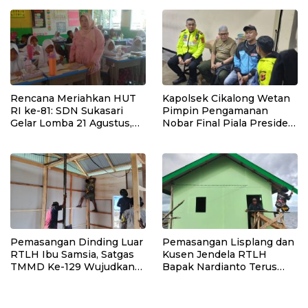
Lahan Pascalongsor dan
Perkuat Edukasi
Kepedulian Lingkungan
Rencana Meriahkan HUT
Kapolsek Cikalong Wetan
RI ke-81: SDN Sukasari
Pimpin Pengamanan
Gelar Lomba 21 Agustus,
Nobar Final Piala Presiden
Tanpa Pungutan
2026, Situasi Berlangsung
Sepekarpun
Aman dan Kondusif
Pemasangan Dinding Luar
Pemasangan Lisplang dan
RTLH Ibu Samsia, Satgas
Kusen Jendela RTLH
TMMD Ke-129 Wujudkan
Bapak Nardianto Terus
Hunian Layak bagi Warga
Dikebut Satgas TMMD Ke-
129