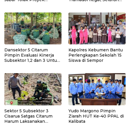
Geothermal Tampomas
Elemen Tanah Abang
Bawa Bukti 14 Situs Cagar
Bergerak Bersama
Budaya dan Risiko Gempa
Sesar Baribis
Dansektor 5 Citarum
Kapolres Kebumen Bantu
Pimpin Evaluasi Kinerja
Perlengkapan Sekolah 15
Subsektor 1,2 dan 3 Untuk
Siswa di Sempor
Tingkat kan Efektivitas
Program Pemulihan
Lingkungan
Sektor 5 Subsektor 3
Yudo Margono Pimpin
Cisarua Satgas Citarum
Ziarah HUT Ke-40 PPAL di
Harum Laksanakan
Kalibata
Penanaman Pohon di