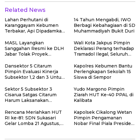
Related News
Lahan Perhutani di
14 Tahun Mengabdi, IWO
Karanggayam Kebumen
Berbagi Kebahagiaan di SD
Terbakar, Api Dipadamkan
Muhammadiyah Bukit Duri
Manual
MASL Layangkan
Wali Kota Jakpus Pimpin
Sanggahan Resmi ke DLH
Deklarasi Perang terhadap
Jabar Tolak Proyek
Tramadol Ilegal, Seluruh
Geothermal Tampomas
Elemen Tanah Abang
Bawa Bukti 14 Situs Cagar
Bergerak Bersama
Dansektor 5 Citarum
Kapolres Kebumen Bantu
Budaya dan Risiko Gempa
Pimpin Evaluasi Kinerja
Perlengkapan Sekolah 15
Sesar Baribis
Subsektor 1,2 dan 3 Untuk
Siswa di Sempor
Tingkat kan Efektivitas
Program Pemulihan
Sektor 5 Subsektor 3
Yudo Margono Pimpin
Lingkungan
Cisarua Satgas Citarum
Ziarah HUT Ke-40 PPAL di
Harum Laksanakan
Kalibata
Penanaman Pohon di
Lahan Pascalongsor dan
Rencana Meriahkan HUT
Kapolsek Cikalong Wetan
Perkuat Edukasi
RI ke-81: SDN Sukasari
Pimpin Pengamanan
Kepedulian Lingkungan
Gelar Lomba 21 Agustus,
Nobar Final Piala Presiden
Tanpa Pungutan
2026, Situasi Berlangsung
Sepekarpun
Aman dan Kondusif