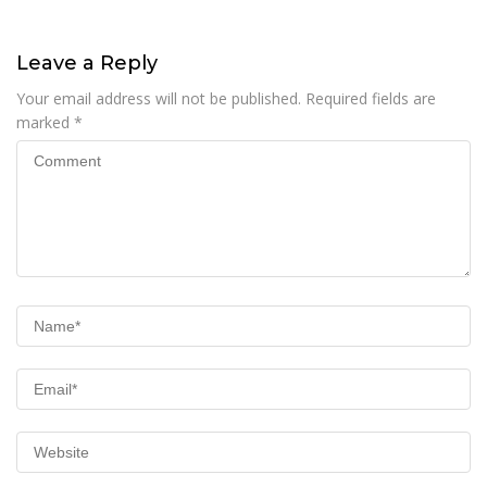
Bawa Bukti 14 Situs Cagar
Bergerak Bersama
Budaya dan Risiko Gempa
Sesar Baribis
Leave a Reply
Your email address will not be published.
Required fields are
marked
*