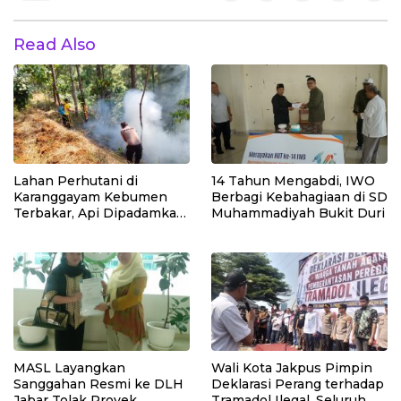
Read Also
Lahan Perhutani di
14 Tahun Mengabdi, IWO
Karanggayam Kebumen
Berbagi Kebahagiaan di SD
Terbakar, Api Dipadamkan
Muhammadiyah Bukit Duri
Manual
MASL Layangkan
Wali Kota Jakpus Pimpin
Sanggahan Resmi ke DLH
Deklarasi Perang terhadap
Jabar Tolak Proyek
Tramadol Ilegal, Seluruh