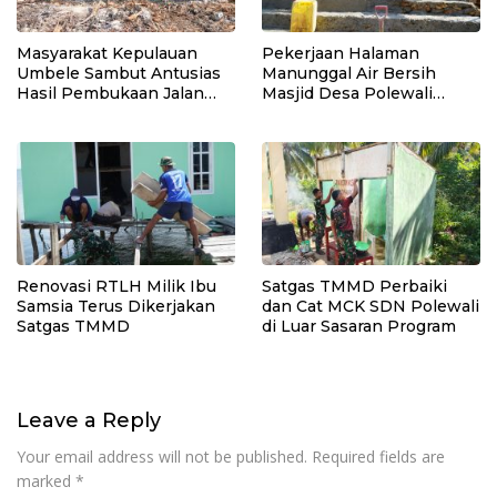
Masyarakat Kepulauan
Pekerjaan Halaman
Umbele Sambut Antusias
Manunggal Air Bersih
Hasil Pembukaan Jalan
Masjid Desa Polewali
TMMD
Terus Dikebut Jelang
Penutupan TMMD
Renovasi RTLH Milik Ibu
Satgas TMMD Perbaiki
Samsia Terus Dikerjakan
dan Cat MCK SDN Polewali
Satgas TMMD
di Luar Sasaran Program
Leave a Reply
Your email address will not be published.
Required fields are
marked
*