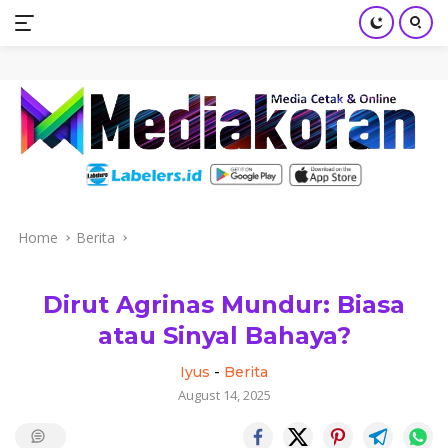
mediakoran.com
Skip
to
content
Home
Berita
Dirut Agrinas Mundur: Biasa
atau Sinyal Bahaya?
Iyus
-
Berita
August 14, 2025