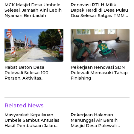
MCK Masjid Desa Umbele
Renovasi RTLH Milik
Selesai, Jamaah Kini Lebih
Bapak Hardi di Desa Pulau
Nyaman Beribadah
Dua Selesai, Satgas TMMD
Wujudkan Hunian Layak
Rabat Beton Desa
Pekerjaan Renovasi SDN
Polewali Selesai 100
Polewali Memasuki Tahap
Persen, Aktivitas
Finishing
Masyarakat Semakin
Lancar
Related News
Masyarakat Kepulauan
Pekerjaan Halaman
Umbele Sambut Antusias
Manunggal Air Bersih
Hasil Pembukaan Jalan
Masjid Desa Polewali
TMMD
Terus Dikebut Jelang