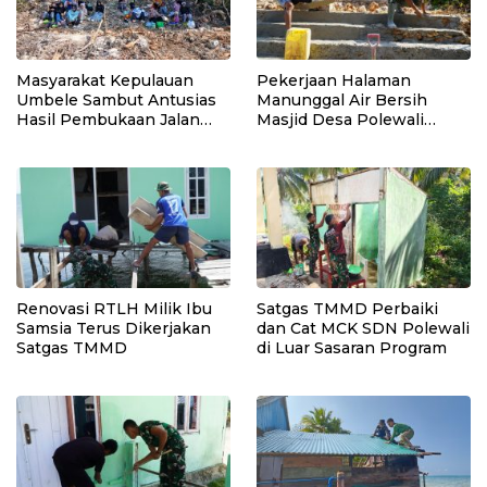
Masyarakat Kepulauan
Pekerjaan Halaman
Umbele Sambut Antusias
Manunggal Air Bersih
Hasil Pembukaan Jalan
Masjid Desa Polewali
TMMD
Terus Dikebut Jelang
Penutupan TMMD
Renovasi RTLH Milik Ibu
Satgas TMMD Perbaiki
Samsia Terus Dikerjakan
dan Cat MCK SDN Polewali
Satgas TMMD
di Luar Sasaran Program