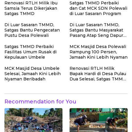
Penutupan TMMD
Renovasi RTLH Milik Ibu
Satgas TMMD Perbaiki
Samsia Terus Dikerjakan
dan Cat MCK SDN Polewali
Satgas TMMD
di Luar Sasaran Program
Di Luar Sasaran TMMD,
Di Luar Sasaran TMMD,
Satgas Bantu Pengecatan
Satgas Bantu Masyarakat
Pustu Desa Polewali
Pasang Atap Seng Dapur
Rumah
Satgas TMMD Perbaiki
MCK Masjid Desa Polewali
Fasilitas Umum Rusak di
Rampung 100 Persen,
Kepulauan Umbele
Jamaah Kini Lebih Nyaman
MCK Masjid Desa Umbele
Renovasi RTLH Milik
Selesai, Jamaah Kini Lebih
Bapak Hardi di Desa Pulau
Nyaman Beribadah
Dua Selesai, Satgas TMMD
Wujudkan Hunian Layak
Recommendation for You