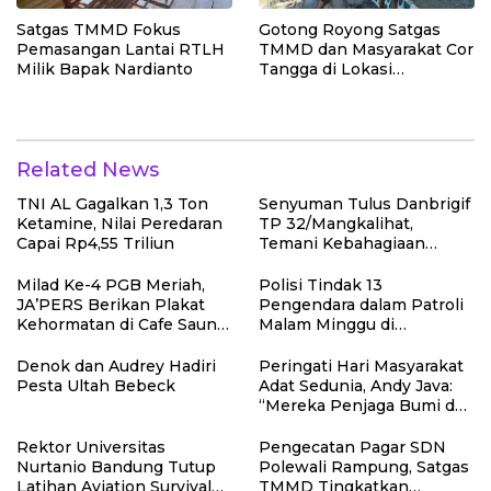
Satgas TMMD Fokus
Gotong Royong Satgas
Pemasangan Lantai RTLH
TMMD dan Masyarakat Cor
Milik Bapak Nardianto
Tangga di Lokasi
Manunggal Air Bersih
Related News
TNI AL Gagalkan 1,3 Ton
Senyuman Tulus Danbrigif
Ketamine, Nilai Peredaran
TP 32/Mangkalihat,
Capai Rp4,55 Triliun
Temani Kebahagiaan
Anak-anak di Sunatan
Massal
Milad Ke-4 PGB Meriah,
Polisi Tindak 13
JA’PERS Berikan Plakat
Pengendara dalam Patroli
Kehormatan di Cafe Saung
Malam Minggu di
Chiko Bogor
Kebumen, 10 Motor Pakai
Knalpot Brong
Denok dan Audrey Hadiri
Peringati Hari Masyarakat
Pesta Ultah Bebeck
Adat Sedunia, Andy Java:
“Mereka Penjaga Bumi dan
Kearifan Kita”
Rektor Universitas
Pengecatan Pagar SDN
Nurtanio Bandung Tutup
Polewali Rampung, Satgas
Latihan Aviation Survival
TMMD Tingkatkan