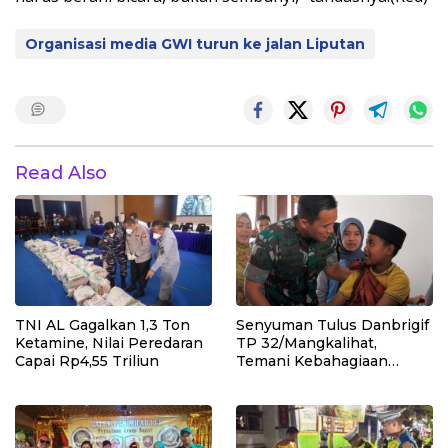
Organisasi media GWI turun ke jalan Liputan
Read Also
TNI AL Gagalkan 1,3 Ton
Senyuman Tulus Danbrigif
Ketamine, Nilai Peredaran
TP 32/Mangkalihat,
Capai Rp4,55 Triliun
Temani Kebahagiaan
Anak-anak di Sunatan
Massal