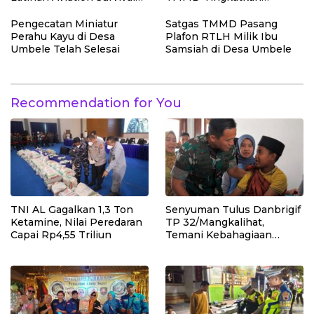
Mahasiswa Fakultas
Kerapian Fasilitas Sekolah
Teknik
Pengecatan Miniatur
Satgas TMMD Pasang
Perahu Kayu di Desa
Plafon RTLH Milik Ibu
Umbele Telah Selesai
Samsiah di Desa Umbele
Recommendation for You
TNI AL Gagalkan 1,3 Ton
Senyuman Tulus Danbrigif
Ketamine, Nilai Peredaran
TP 32/Mangkalihat,
Capai Rp4,55 Triliun
Temani Kebahagiaan
Anak-anak di Sunatan
Massal