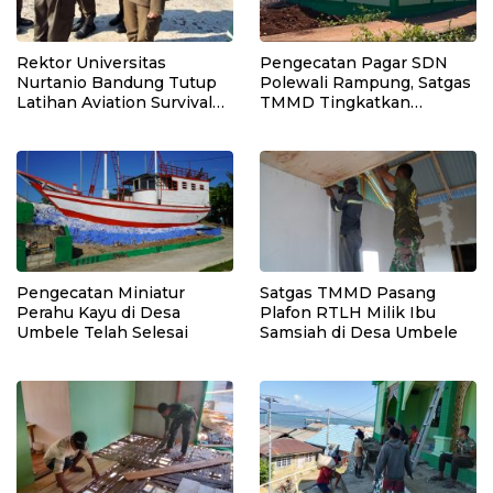
Rektor Universitas
Pengecatan Pagar SDN
Nurtanio Bandung Tutup
Polewali Rampung, Satgas
Latihan Aviation Survival
TMMD Tingkatkan
Mahasiswa Fakultas
Kerapian Fasilitas Sekolah
Teknik
Pengecatan Miniatur
Satgas TMMD Pasang
Perahu Kayu di Desa
Plafon RTLH Milik Ibu
Umbele Telah Selesai
Samsiah di Desa Umbele