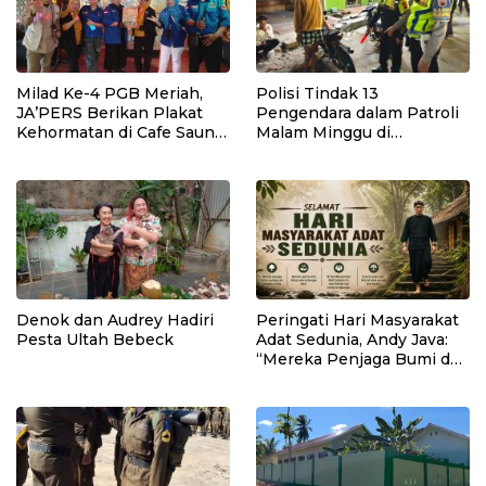
Milad Ke-4 PGB Meriah,
Polisi Tindak 13
JA’PERS Berikan Plakat
Pengendara dalam Patroli
Kehormatan di Cafe Saung
Malam Minggu di
Chiko Bogor
Kebumen, 10 Motor Pakai
Knalpot Brong
Denok dan Audrey Hadiri
Peringati Hari Masyarakat
Pesta Ultah Bebeck
Adat Sedunia, Andy Java:
“Mereka Penjaga Bumi dan
Kearifan Kita”