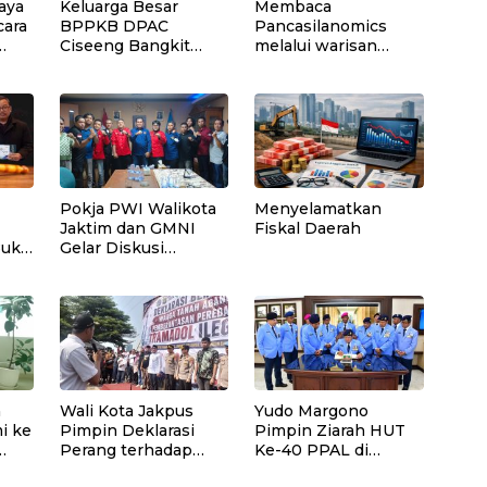
aya
Keluarga Besar
Membaca
cara
BPPKB DPAC
Pancasilanomics
Ciseeng Bangkit
melalui warisan
Hadiri Pernikahan
Sumitro dan urgensi
Anak Rahmat
UU Perekonomian
Hidayat, SH (Reza)
Nasional
Pokja PWI Walikota
Menyelamatkan
Jaktim dan GMNI
Fiskal Daerah
Buka
Gelar Diskusi
Jurnalistik, Dorong
BI
Gen Z Kritis
Bermedia Sosial
n
Wali Kota Jakpus
Yudo Margono
i ke
Pimpin Deklarasi
Pimpin Ziarah HUT
Perang terhadap
Ke-40 PPAL di
mal
Tramadol Ilegal,
Kalibata