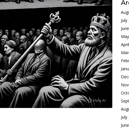
Ar
Aug
July
Jun
May
Apri
Mar
Feb
Janu
Dec
Nov
Oct
Sep
Aug
July
Jun