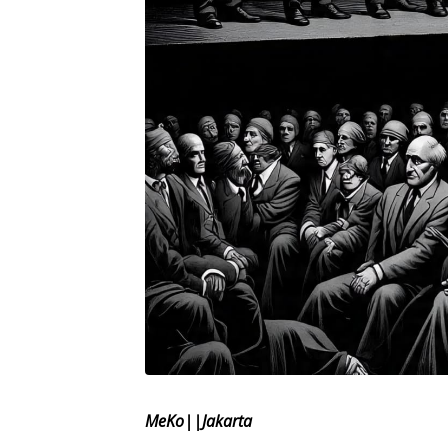
MeKo||Jakarta