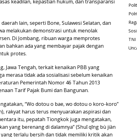
sas keadilan, kepastian hukum, dan transparansi
Polit
Polr
Rag
daerah lain, seperti Bone, Sulawesi Selatan, dan
swa melakukan demonstrasi untuk menolak
Sosi
rsen. Di Jombang, ribuan warga memprotes
TNI
dan bahkan ada yang membayar pajak dengan
Unc
tuk protes.
ang, Jawa Tengah, terkait kenaikan PBB yang
a merasa tidak ada sosialisasi sebelum kenaikan
Peraturan Pemerintah Nomor 46 Tahun 2013
enaan Tarif Pajak Bumi dan Bangunan.
ngatakan, “Wo dotou o bae, wo dotou o koro-koro”
n), rakyat harus terus menyuarakan aspirasi dan
mentara itu, pepatah Tiongkok juga mengatakan,
 ikan yang berenang di dalamnya” (Shuǐ qīng bù jiàn
ang terlalu bersih dan tidak memiliki kritik akan