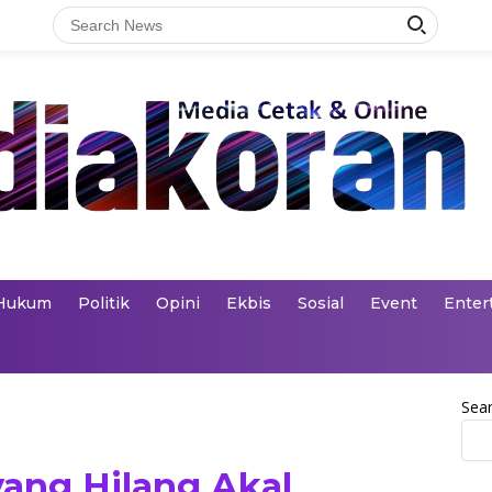
Hukum
Politik
Opini
Ekbis
Sosial
Event
Enter
Sea
yang Hilang Akal