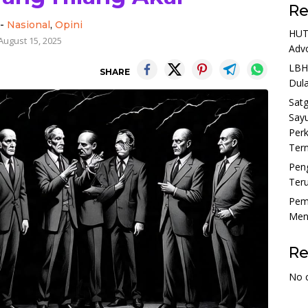
Re
-
Nasional
,
Opini
HUT 
August 15, 2025
Adv
LBH
SHARE
Dula
Sat
Sayu
Perk
Tern
Pen
Ter
Pem
Menu
R
No 