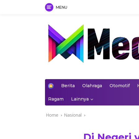
MENU
Skip
to
content
mediakoran.com
H
Berita
Olahraga
Otomotif
o
m
Ragam
Lainnya
e
Home
Nasional
Di Negeri 