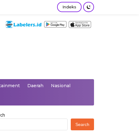
Indeks
tainment
Daerah
Nasional
rch
Search