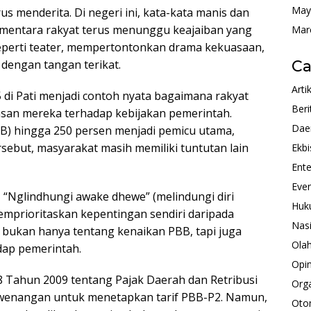
May
us menderita. Di negeri ini, kata-kata manis dan
 sementara rakyat terus menunggu keajaiban yang
Mar
eperti teater, mempertontonkan drama kekuasaan,
dengan tangan terikat.
Ca
Arti
 di Pati menjadi contoh nyata bagaimana rakyat
Beri
san mereka terhadap kebijakan pemerintah.
Dae
B) hingga 250 persen menjadi pemicu utama,
ebut, masyarakat masih memiliki tuntutan lain
Ekbi
Ente
Eve
 “Nglindhungi awake dhewe” (melindungi diri
Huk
emprioritaskan kepentingan sendiri daripada
Nas
i bukan hanya tentang kenaikan PBB, tapi juga
Ola
dap pemerintah.
Opin
Tahun 2009 tentang Pajak Daerah dan Retribusi
Orga
ewenangan untuk menetapkan tarif PBB-P2. Namun,
Oto