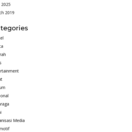
 2025
ch 2019
tegories
kel
ta
rah
s
rtainment
nt
um
ional
hraga
i
nisasi Media
motif