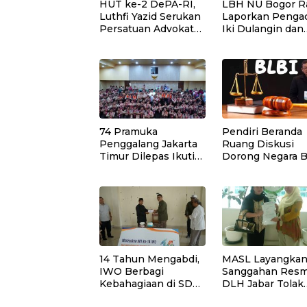
HUT ke-2 DePA-RI,
LBH NU Bogor R
Luthfi Yazid Serukan
Laporkan Penga
Persatuan Advokat
Iki Dulangin dan
dan Penguatan
Kliennya ke
Profesi Penegak
Bareskrim Polri
Hukum
74 Pramuka
Pendiri Beranda
Penggalang Jakarta
Ruang Diskusi
Timur Dilepas Ikuti
Dorong Negara 
Jambore Nasional XII
Dialog dalam
di Cibubur
Penyelesaian BL
14 Tahun Mengabdi,
MASL Layangka
IWO Berbagi
Sanggahan Resm
Kebahagiaan di SD
DLH Jabar Tolak
Muhammadiyah
Proyek Geother