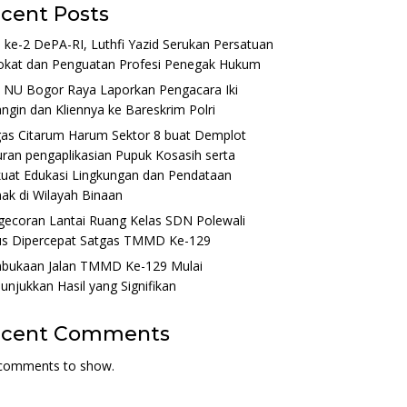
cent Posts
ke-2 DePA-RI, Luthfi Yazid Serukan Persatuan
okat dan Penguatan Profesi Penegak Hukum
 NU Bogor Raya Laporkan Pengacara Iki
ngin dan Kliennya ke Bareskrim Polri
gas Citarum Harum Sektor 8 buat Demplot
ran pengaplikasian Pupuk Kosasih serta
uat Edukasi Lingkungan dan Pendataan
ak di Wilayah Binaan
gecoran Lantai Ruang Kelas SDN Polewali
us Dipercepat Satgas TMMD Ke-129
bukaan Jalan TMMD Ke-129 Mulai
njukkan Hasil yang Signifikan
ecent Comments
comments to show.