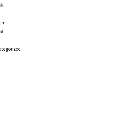
ik
i
am
al
ategorized