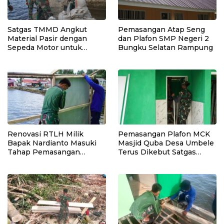
Satgas TMMD Angkut
Pemasangan Atap Seng
Material Pasir dengan
dan Plafon SMP Negeri 2
Sepeda Motor untuk
Bungku Selatan Rampung
Pekerjaan Rabat Beton
Jalan
Renovasi RTLH Milik
Pemasangan Plafon MCK
Bapak Nardianto Masuki
Masjid Quba Desa Umbele
Tahap Pemasangan
Terus Dikebut Satgas
Kasbor Dinding Dapur
TMMD