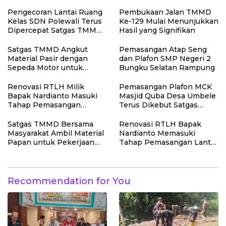
Bareskrim Polri
Pupuk Kosasih serta
Perkuat Edukasi
Pengecoran Lantai Ruang
Pembukaan Jalan TMMD
Lingkungan dan
Kelas SDN Polewali Terus
Ke-129 Mulai Menunjukkan
Pendataan Ternak di
Dipercepat Satgas TMMD
Hasil yang Signifikan
Wilayah Binaan
Ke-129
Satgas TMMD Angkut
Pemasangan Atap Seng
Material Pasir dengan
dan Plafon SMP Negeri 2
Sepeda Motor untuk
Bungku Selatan Rampung
Pekerjaan Rabat Beton
Jalan
Renovasi RTLH Milik
Pemasangan Plafon MCK
Bapak Nardianto Masuki
Masjid Quba Desa Umbele
Tahap Pemasangan
Terus Dikebut Satgas
Kasbor Dinding Dapur
TMMD
Satgas TMMD Bersama
Renovasi RTLH Bapak
Masyarakat Ambil Material
Nardianto Memasuki
Papan untuk Pekerjaan
Tahap Pemasangan Lantai
RTLH
Teras Rumah
Recommendation for You