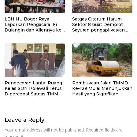
LBH NU Bogor Raya
Satgas Citarum Harum
Laporkan Pengacara Iki
Sektor 8 buat Demplot
Dulangin dan Kliennya ke
Sayuran pengaplikasian
Bareskrim Polri
Pupuk Kosasih serta
Perkuat Edukasi
Lingkungan dan
Pendataan Ternak di
Wilayah Binaan
Pengecoran Lantai Ruang
Pembukaan Jalan TMMD
Kelas SDN Polewali Terus
Ke-129 Mulai Menunjukkan
Dipercepat Satgas TMMD
Hasil yang Signifikan
Ke-129
Leave a Reply
Your email address will not be published.
Required fields are
marked
*