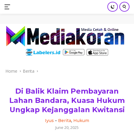
mediakoran.com
Skip
to
content
Home
Berita
Di Balik Klaim Pembayaran
Lahan Bandara, Kuasa Hukum
Ungkap Kejanggalan Kwitansi
Iyus
-
Berita
,
Hukum
June 20, 2025