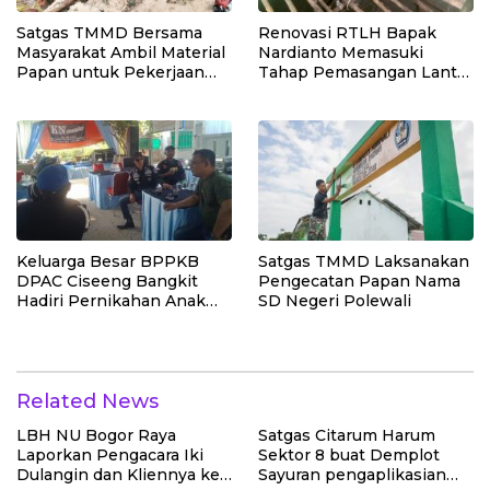
Satgas TMMD Bersama
Renovasi RTLH Bapak
Masyarakat Ambil Material
Nardianto Memasuki
Papan untuk Pekerjaan
Tahap Pemasangan Lantai
RTLH
Teras Rumah
Keluarga Besar BPPKB
Satgas TMMD Laksanakan
DPAC Ciseeng Bangkit
Pengecatan Papan Nama
Hadiri Pernikahan Anak
SD Negeri Polewali
Rahmat Hidayat, SH (Reza)
Related News
LBH NU Bogor Raya
Satgas Citarum Harum
Laporkan Pengacara Iki
Sektor 8 buat Demplot
Dulangin dan Kliennya ke
Sayuran pengaplikasian