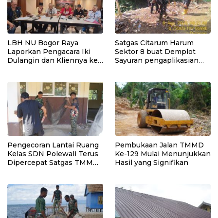
LBH NU Bogor Raya
Satgas Citarum Harum
Laporkan Pengacara Iki
Sektor 8 buat Demplot
Dulangin dan Kliennya ke
Sayuran pengaplikasian
Bareskrim Polri
Pupuk Kosasih serta
Perkuat Edukasi
Lingkungan dan
Pendataan Ternak di
Wilayah Binaan
Pengecoran Lantai Ruang
Pembukaan Jalan TMMD
Kelas SDN Polewali Terus
Ke-129 Mulai Menunjukkan
Dipercepat Satgas TMMD
Hasil yang Signifikan
Ke-129