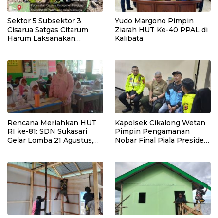
Sektor 5 Subsektor 3
Yudo Margono Pimpin
Cisarua Satgas Citarum
Ziarah HUT Ke-40 PPAL di
Harum Laksanakan
Kalibata
Penanaman Pohon di
Lahan Pascalongsor dan
Perkuat Edukasi
Kepedulian Lingkungan
Rencana Meriahkan HUT
Kapolsek Cikalong Wetan
RI ke-81: SDN Sukasari
Pimpin Pengamanan
Gelar Lomba 21 Agustus,
Nobar Final Piala Presiden
Tanpa Pungutan
2026, Situasi Berlangsung
Sepekarpun
Aman dan Kondusif