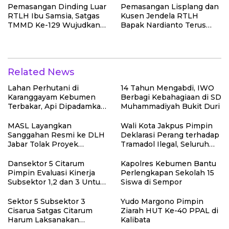
Pemasangan Dinding Luar
Pemasangan Lisplang dan
RTLH Ibu Samsia, Satgas
Kusen Jendela RTLH
TMMD Ke-129 Wujudkan
Bapak Nardianto Terus
Hunian Layak bagi Warga
Dikebut Satgas TMMD Ke-
129
Related News
Lahan Perhutani di
14 Tahun Mengabdi, IWO
Karanggayam Kebumen
Berbagi Kebahagiaan di SD
Terbakar, Api Dipadamkan
Muhammadiyah Bukit Duri
Manual
MASL Layangkan
Wali Kota Jakpus Pimpin
Sanggahan Resmi ke DLH
Deklarasi Perang terhadap
Jabar Tolak Proyek
Tramadol Ilegal, Seluruh
Geothermal Tampomas
Elemen Tanah Abang
Bawa Bukti 14 Situs Cagar
Bergerak Bersama
Dansektor 5 Citarum
Kapolres Kebumen Bantu
Budaya dan Risiko Gempa
Pimpin Evaluasi Kinerja
Perlengkapan Sekolah 15
Sesar Baribis
Subsektor 1,2 dan 3 Untuk
Siswa di Sempor
Tingkat kan Efektivitas
Program Pemulihan
Sektor 5 Subsektor 3
Yudo Margono Pimpin
Lingkungan
Cisarua Satgas Citarum
Ziarah HUT Ke-40 PPAL di
Harum Laksanakan
Kalibata