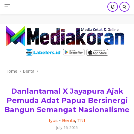
mediakoran.com
Skip
to
content
Home
Berita
Danlantamal X Jayapura Ajak
Pemuda Adat Papua Bersinergi
Bangun Semangat Nasionalisme
Iyus
-
Berita
,
TNI
July 16, 2025