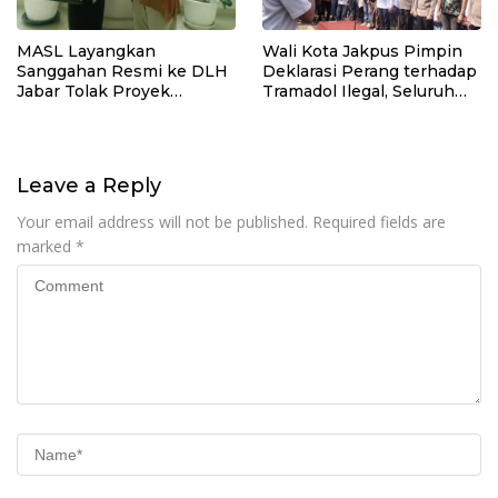
MASL Layangkan
Wali Kota Jakpus Pimpin
Sanggahan Resmi ke DLH
Deklarasi Perang terhadap
Jabar Tolak Proyek
Tramadol Ilegal, Seluruh
Geothermal Tampomas
Elemen Tanah Abang
Bawa Bukti 14 Situs Cagar
Bergerak Bersama
Budaya dan Risiko Gempa
Sesar Baribis
Leave a Reply
Your email address will not be published.
Required fields are
marked
*