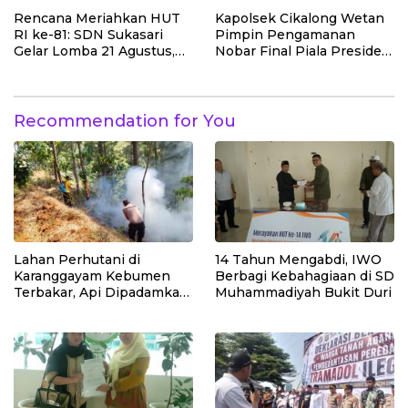
Penanaman Pohon di
Lahan Pascalongsor dan
Rencana Meriahkan HUT
Kapolsek Cikalong Wetan
Perkuat Edukasi
RI ke-81: SDN Sukasari
Pimpin Pengamanan
Kepedulian Lingkungan
Gelar Lomba 21 Agustus,
Nobar Final Piala Presiden
Tanpa Pungutan
2026, Situasi Berlangsung
Sepekarpun
Aman dan Kondusif
Recommendation for You
Lahan Perhutani di
14 Tahun Mengabdi, IWO
Karanggayam Kebumen
Berbagi Kebahagiaan di SD
Terbakar, Api Dipadamkan
Muhammadiyah Bukit Duri
Manual