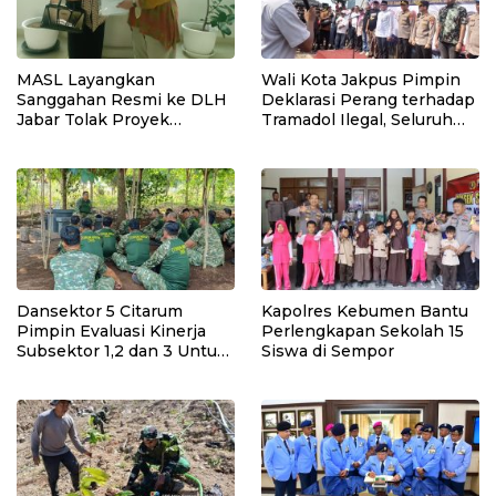
MASL Layangkan
Wali Kota Jakpus Pimpin
Sanggahan Resmi ke DLH
Deklarasi Perang terhadap
Jabar Tolak Proyek
Tramadol Ilegal, Seluruh
Geothermal Tampomas
Elemen Tanah Abang
Bawa Bukti 14 Situs Cagar
Bergerak Bersama
Budaya dan Risiko Gempa
Sesar Baribis
Dansektor 5 Citarum
Kapolres Kebumen Bantu
Pimpin Evaluasi Kinerja
Perlengkapan Sekolah 15
Subsektor 1,2 dan 3 Untuk
Siswa di Sempor
Tingkat kan Efektivitas
Program Pemulihan
Lingkungan