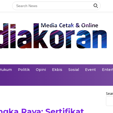
Hukum
Politik
Opini
Ekbis
Sosial
Event
Enter
Sea
gka Raya: Sertifikat