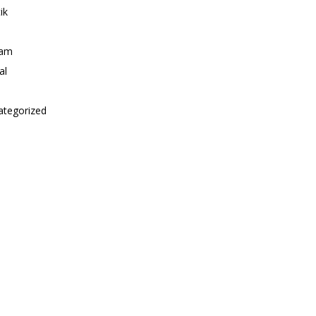
ik
i
am
al
ategorized