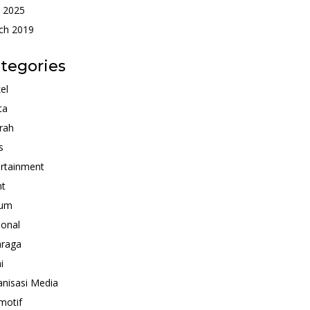
 2025
ch 2019
tegories
kel
ta
rah
s
rtainment
nt
um
ional
hraga
i
nisasi Media
motif