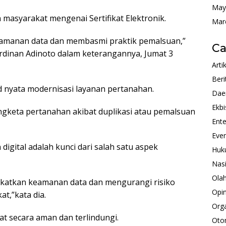
May
asyarakat mengenai Sertifikat Elektronik.
Mar
eamanan data dan membasmi praktik pemalsuan,”
Ca
erdinan Adinoto dalam keterangannya, Jumat 3
Arti
Beri
ud nyata modernisasi layanan pertanahan.
Dae
Ekbi
ngketa pertanahan akibat duplikasi atau pemalsuan
Ente
Eve
gital adalah kunci dari salah satu aspek
Huk
Nas
Ola
katkan keamanan data dan mengurangi risiko
Opin
t,”kata dia.
Orga
kat secara aman dan terlindungi.
Oto