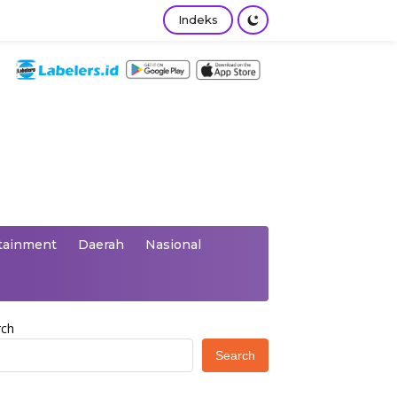
Indeks
tainment
Daerah
Nasional
rch
Search