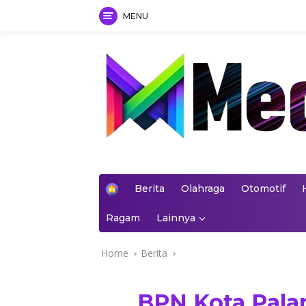
MENU
Skip
to
content
mediakoran.com
H
Berita
Olahraga
Otomotif
o
m
Ragam
Lainnya
e
Home
Berita
BPN Kota Palan