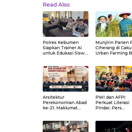
Read Also
Polres Kebumen
Munjirin Panen 
Siapkan Trainer AI
Ciherang di Caku
untuk Edukasi Siswa
Urban Farming B
SMA dan SMK
Lestari Hasilkan 
Ton Gabah
Arsitektur
PWI dan AFPI
Perekonomian Abad
Perkuat Literasi
ke-21, Maklumat
Pindar, Pers
Merdeka Barat, dan
Didorong Jadi Ga
Jalan Panjang
Terdepan Edukas
Menuju Kedaulatan
Publik Lawan Pin
Ekonomi
Ilegal