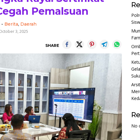
Re
 Cegah Pemalsuan
Polr
Sis
-
Berita
,
Daerah
Munj
October 3, 2025
Farm
SHARE
Ombu
Per
Ket
Gela
Suka
Arsi
Merd
Ked
R
No 