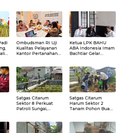
Padi
Ombudsman RI Uji
Ketua LPK BAHU
ng,
Kualitas Pelayanan
ABA Indonesia Imam
ali
Kantor Pertanahan
Bachtiar Gelar
10
Kota Palangka Raya
Santunan Yatim,
Dhuafa dan
Pengajian di Sukaraja
Satgas Citarum
Satgas Citarum
Sektor 8 Perkuat
Harum Sektor 2
Patroli Sungai,
Tanam Pohon Buah
rda
Edukasi Lingkungan
di Bantaran Sungai
i
dan Pemberdayaan
Citarik, Kol Inf Dwi
jol
Masyarakat di
Kristiyanto: Jaga
Wilayah Binaan
Lingkungan