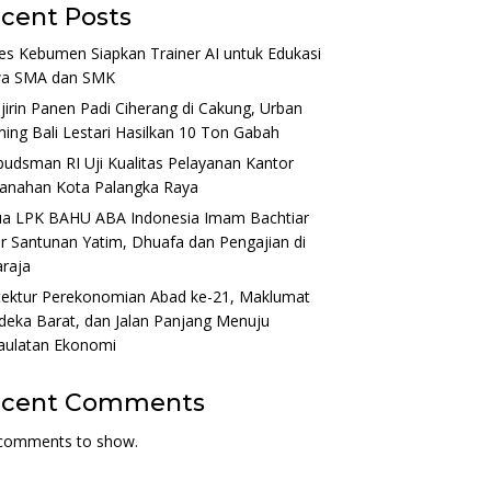
cent Posts
es Kebumen Siapkan Trainer AI untuk Edukasi
wa SMA dan SMK
irin Panen Padi Ciherang di Cakung, Urban
ing Bali Lestari Hasilkan 10 Ton Gabah
dsman RI Uji Kualitas Pelayanan Kantor
tanahan Kota Palangka Raya
ua LPK BAHU ABA Indonesia Imam Bachtiar
r Santunan Yatim, Dhuafa dan Pengajian di
raja
tektur Perekonomian Abad ke-21, Maklumat
eka Barat, dan Jalan Panjang Menuju
aulatan Ekonomi
ecent Comments
comments to show.