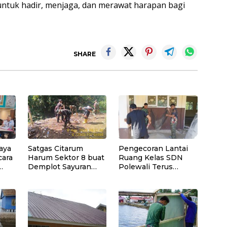
 untuk hadir, menjaga, dan merawat harapan bagi
SHARE
aya
Satgas Citarum
Pengecoran Lantai
cara
Harum Sektor 8 buat
Ruang Kelas SDN
Demplot Sayuran
Polewali Terus
pengaplikasian
Dipercepat Satgas
Pupuk Kosasih serta
TMMD Ke-129
Perkuat Edukasi
Lingkungan dan
Pendataan Ternak di
Wilayah Binaan