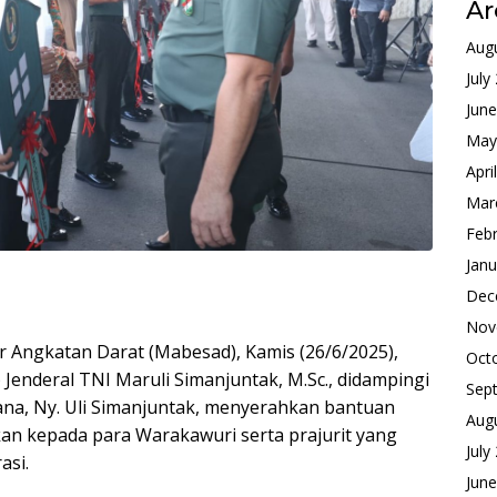
Ar
Aug
July
Jun
May
Apri
Mar
Feb
Janu
Dec
Nov
 Angkatan Darat (Mabesad), Kamis (26/6/2025),
Oct
 Jenderal TNI Maruli Simanjuntak, M.Sc., didampingi
Sep
ana, Ny. Uli Simanjuntak, menyerahkan bantuan
Aug
an kepada para Warakawuri serta prajurit yang
July
asi.
Jun