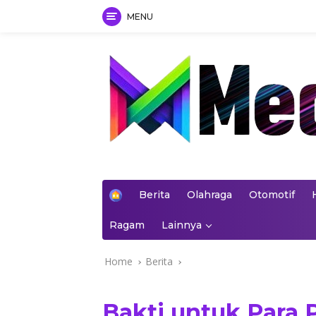
MENU
Skip
to
content
mediakoran.com
H
Berita
Olahraga
Otomotif
o
m
Ragam
Lainnya
e
Home
Berita
Bakti untuk Para 