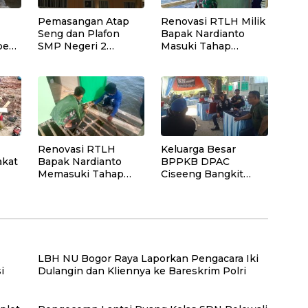
Pemasangan Atap
Renovasi RTLH Milik
Seng dan Plafon
Bapak Nardianto
peda
SMP Negeri 2
Masuki Tahap
Bungku Selatan
Pemasangan Kasbor
Rampung
Dinding Dapur
Renovasi RTLH
Keluarga Besar
akat
Bapak Nardianto
BPPKB DPAC
Memasuki Tahap
Ciseeng Bangkit
Pemasangan Lantai
Hadiri Pernikahan
Teras Rumah
Anak Rahmat
Hidayat, SH (Reza)
LBH NU Bogor Raya Laporkan Pengacara Iki
i
Dulangin dan Kliennya ke Bareskrim Polri