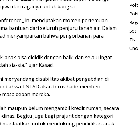
Polit
jiwa dan raganya untuk bangsa.
Polr
 conference_ ini menciptakan momen pertemuan
Rag
ma bantuan dari seluruh penjuru tanah air. Dalam
Sosi
Kasad menyampaikan bahwa pengorbanan para
TNI
Unc
anak bisa dididik dengan baik, dan selalu ingat
h sia-sia,” ujar Kasad.
ni menyandang disabilitas akibat pengabdian di
an bahwa TNI AD akan terus hadir memberi
p masa depan mereka.
sudah maupun belum mengambil kredit rumah, secara
inas. Begitu juga bagi prajurit dengan kategori
n dimanfaatkan untuk mendukung pendidikan anak-