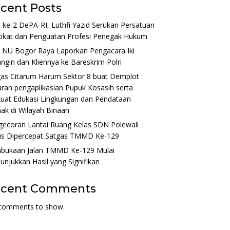
cent Posts
ke-2 DePA-RI, Luthfi Yazid Serukan Persatuan
okat dan Penguatan Profesi Penegak Hukum
 NU Bogor Raya Laporkan Pengacara Iki
ngin dan Kliennya ke Bareskrim Polri
gas Citarum Harum Sektor 8 buat Demplot
ran pengaplikasian Pupuk Kosasih serta
uat Edukasi Lingkungan dan Pendataan
ak di Wilayah Binaan
gecoran Lantai Ruang Kelas SDN Polewali
us Dipercepat Satgas TMMD Ke-129
bukaan Jalan TMMD Ke-129 Mulai
njukkan Hasil yang Signifikan
ecent Comments
comments to show.