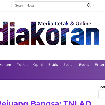
Hukum
Politik
Opini
Ekbis
Sosial
Event
Enter
Sea
Pejuang Bangsa: TNI AD