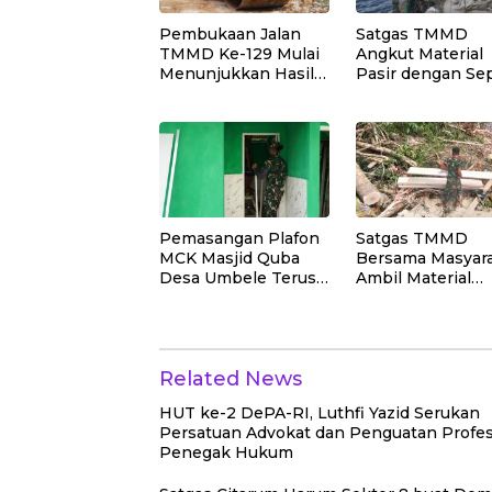
Pembukaan Jalan
Satgas TMMD
TMMD Ke-129 Mulai
Angkut Material
Menunjukkan Hasil
Pasir dengan Se
yang Signifikan
Motor untuk
Pekerjaan Rabat
Beton Jalan
Pemasangan Plafon
Satgas TMMD
MCK Masjid Quba
Bersama Masyar
Desa Umbele Terus
Ambil Material
Dikebut Satgas
Papan untuk
TMMD
Pekerjaan RTLH
Related News
HUT ke-2 DePA-RI, Luthfi Yazid Serukan
Persatuan Advokat dan Penguatan Profes
Penegak Hukum