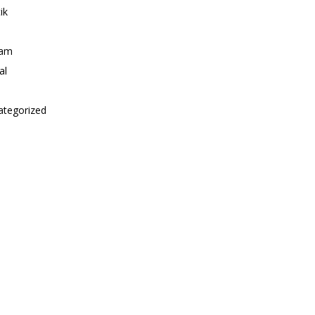
ik
i
am
al
ategorized