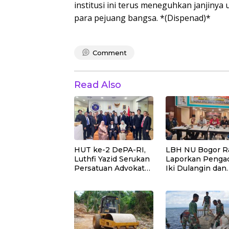
institusi ini terus meneguhkan janjinya
para pejuang bangsa. *(Dispenad)*
Comment
Read Also
HUT ke-2 DePA-RI,
LBH NU Bogor R
Luthfi Yazid Serukan
Laporkan Penga
Persatuan Advokat
Iki Dulangin dan
dan Penguatan
Kliennya ke
Profesi Penegak
Bareskrim Polri
Hukum