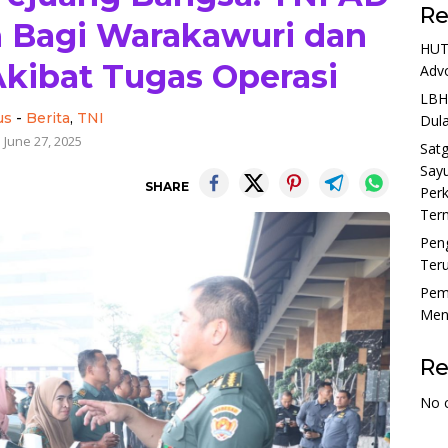
Re
 Bagi Warakawuri dan
HUT 
 Akibat Tugas Operasi
Adv
LBH
us
-
Berita
,
TNI
Dula
June 27, 2025
Sat
Sayu
SHARE
Perk
Tern
Pen
Ter
Pem
Menu
R
No 