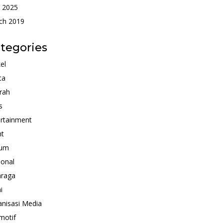
 2025
ch 2019
tegories
kel
ta
rah
s
rtainment
nt
um
ional
hraga
i
nisasi Media
motif