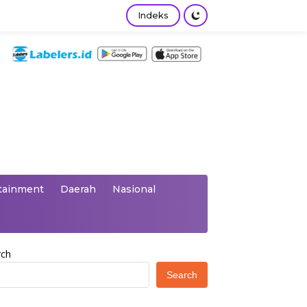
Indeks
tainment
Daerah
Nasional
rch
Search