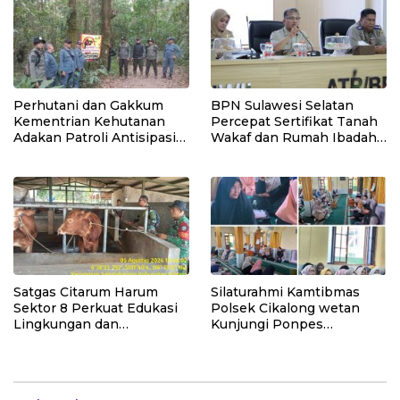
Perhutani dan Gakkum
BPN Sulawesi Selatan
Kementrian Kehutanan
Percepat Sertifikat Tanah
Adakan Patroli Antisipasi
Wakaf dan Rumah Ibadah
Keamanan Hutan di
MBR Jadi Prioritas 2026
Lembang
Satgas Citarum Harum
Silaturahmi Kamtibmas
Sektor 8 Perkuat Edukasi
Polsek Cikalong wetan
Lingkungan dan
Kunjungi Ponpes
Pendataan Ternak di
Babussalam
Wilayah Binaan