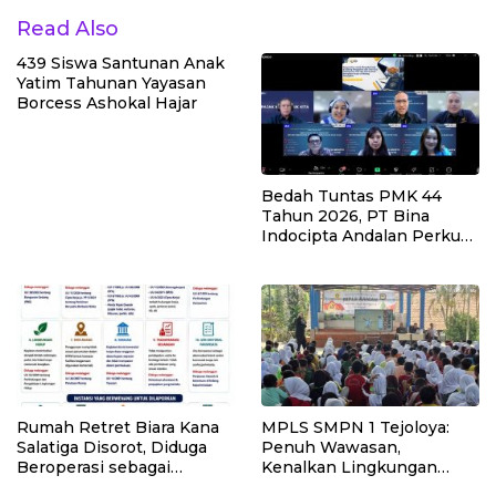
Read Also
439 Siswa Santunan Anak
Yatim Tahunan Yayasan
Borcess Ashokal Hajar
Bedah Tuntas PMK 44
Tahun 2026, PT Bina
Indocipta Andalan Perkuat
Pemahaman Kuasa Wajib
Pajak
Rumah Retret Biara Kana
MPLS SMPN 1 Tejoloya:
Salatiga Disorot, Diduga
Penuh Wawasan,
Beroperasi sebagai
Kenalkan Lingkungan
Penginapan Umum
Sekolah dan Aturan Baru