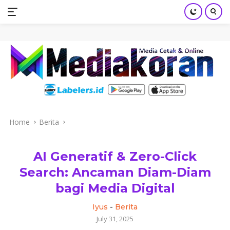
mediakoran.com
Skip
to
content
Home
Berita
AI Generatif & Zero-Click
Search: Ancaman Diam-Diam
bagi Media Digital
Iyus
-
Berita
July 31, 2025