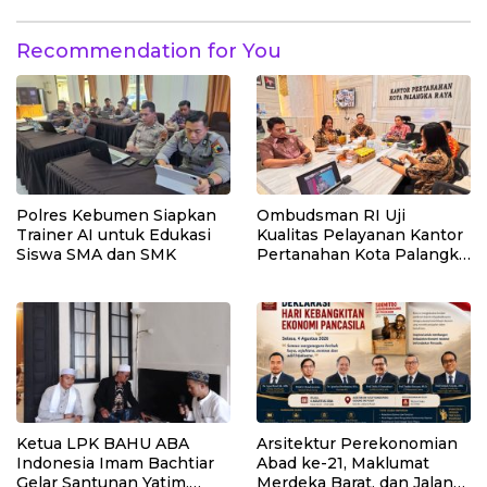
Desa Umbele
Bungku Selatan
Recommendation for You
Polres Kebumen Siapkan
Ombudsman RI Uji
Trainer AI untuk Edukasi
Kualitas Pelayanan Kantor
Siswa SMA dan SMK
Pertanahan Kota Palangka
Raya
Ketua LPK BAHU ABA
Arsitektur Perekonomian
Indonesia Imam Bachtiar
Abad ke-21, Maklumat
Gelar Santunan Yatim,
Merdeka Barat, dan Jalan