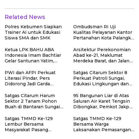
Related News
Polres Kebumen Siapkan
Ombudsman RI Uji
Trainer AI untuk Edukasi
Kualitas Pelayanan Kantor
Siswa SMA dan SMK
Pertanahan Kota Palangka
Raya
Ketua LPK BAHU ABA
Arsitektur Perekonomian
Indonesia Imam Bachtiar
Abad ke-21, Maklumat
Gelar Santunan Yatim,
Merdeka Barat, dan Jalan
Dhuafa dan Pengajian di
Panjang Menuju
Sukaraja
Kedaulatan Ekonomi
PWI dan AFPI Perkuat
Satgas Citarum Sektor 8
Literasi Pindar, Pers
Perkuat Patroli Sungai,
Didorong Jadi Garda
Edukasi Lingkungan dan
Terdepan Edukasi Publik
Pemberdayaan Masyarakat
Lawan Pinjol Ilegal
di Wilayah Binaan
Satgas Citarum Harum
95 Bangunan Liar di Atas
Sektor 2 Tanam Pohon
Saluran Air Karet Tengsin
Buah di Bantaran Sungai
Dibongkar, Pemkot Jakpus
Citarik, Kol Inf Dwi
Siapkan Normalisasi
Kristiyanto: Jaga
Drainase
Satgas TMMD Ke-129
Satgas TMMD Ke-129
Lingkungan Sekaligus
Lembur Bersama
Bersama Warga
Tingkatkan Manfaat
Masyarakat Pasang
Laksanakan Pemasangan
Ekonomi Warga
Dudukan Tandon Air di
Plafon SMP Negeri 2