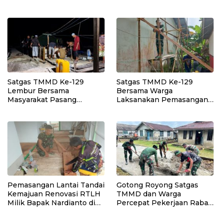
Citarik, Kol Inf Dwi
Siapkan Normalisasi
Kristiyanto: Jaga
Drainase
Lingkungan Sekaligus
Tingkatkan Manfaat
Ekonomi Warga
Satgas TMMD Ke-129
Satgas TMMD Ke-129
Lembur Bersama
Bersama Warga
Masyarakat Pasang
Laksanakan Pemasangan
Dudukan Tandon Air di
Plafon SMP Negeri 2
Desa Umbele
Bungku Selatan
Pemasangan Lantai Tandai
Gotong Royong Satgas
Kemajuan Renovasi RTLH
TMMD dan Warga
Milik Bapak Nardianto di
Percepat Pekerjaan Rabat
Desa Polewali
Beton Jalan di Desa
Polewali