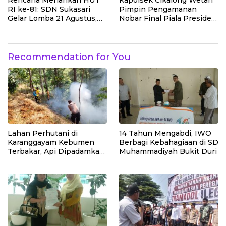
Rencana Meriahkan HUT
Kapolsek Cikalong Wetan
Perkuat Edukasi
RI ke-81: SDN Sukasari
Pimpin Pengamanan
Kepedulian Lingkungan
Gelar Lomba 21 Agustus,
Nobar Final Piala Presiden
Tanpa Pungutan
2026, Situasi Berlangsung
Sepekarpun
Aman dan Kondusif
Recommendation for You
Lahan Perhutani di
14 Tahun Mengabdi, IWO
Karanggayam Kebumen
Berbagi Kebahagiaan di SD
Terbakar, Api Dipadamkan
Muhammadiyah Bukit Duri
Manual