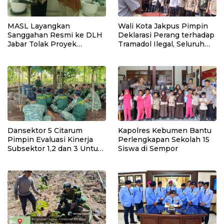
MASL Layangkan
Wali Kota Jakpus Pimpin
Sanggahan Resmi ke DLH
Deklarasi Perang terhadap
Jabar Tolak Proyek
Tramadol Ilegal, Seluruh
Geothermal Tampomas
Elemen Tanah Abang
Bawa Bukti 14 Situs Cagar
Bergerak Bersama
Budaya dan Risiko Gempa
Sesar Baribis
Dansektor 5 Citarum
Kapolres Kebumen Bantu
Pimpin Evaluasi Kinerja
Perlengkapan Sekolah 15
Subsektor 1,2 dan 3 Untuk
Siswa di Sempor
Tingkat kan Efektivitas
Program Pemulihan
Lingkungan