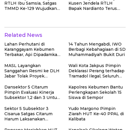
RTLH Ibu Samsia, Satgas
Kusen Jendela RTLH
TMMD Ke-129 Wujudkan
Bapak Nardianto Terus
Hunian Layak bagi Warga
Dikebut Satgas TMMD Ke-
129
Related News
Lahan Perhutani di
14 Tahun Mengabdi, IWO
Karanggayam Kebumen
Berbagi Kebahagiaan di SD
Terbakar, Api Dipadamkan
Muhammadiyah Bukit Duri
Manual
MASL Layangkan
Wali Kota Jakpus Pimpin
Sanggahan Resmi ke DLH
Deklarasi Perang terhadap
Jabar Tolak Proyek
Tramadol Ilegal, Seluruh
Geothermal Tampomas
Elemen Tanah Abang
Bawa Bukti 14 Situs Cagar
Bergerak Bersama
Dansektor 5 Citarum
Kapolres Kebumen Bantu
Budaya dan Risiko Gempa
Pimpin Evaluasi Kinerja
Perlengkapan Sekolah 15
Sesar Baribis
Subsektor 1,2 dan 3 Untuk
Siswa di Sempor
Tingkat kan Efektivitas
Program Pemulihan
Sektor 5 Subsektor 3
Yudo Margono Pimpin
Lingkungan
Cisarua Satgas Citarum
Ziarah HUT Ke-40 PPAL di
Harum Laksanakan
Kalibata
Penanaman Pohon di
Lahan Pascalongsor dan