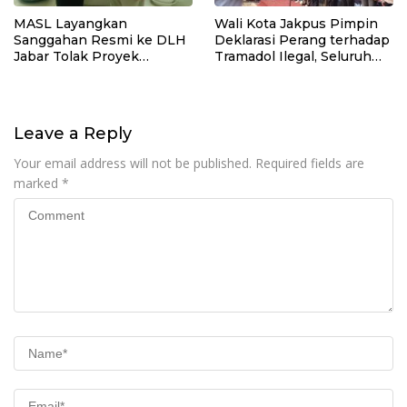
MASL Layangkan
Wali Kota Jakpus Pimpin
Sanggahan Resmi ke DLH
Deklarasi Perang terhadap
Jabar Tolak Proyek
Tramadol Ilegal, Seluruh
Geothermal Tampomas
Elemen Tanah Abang
Bawa Bukti 14 Situs Cagar
Bergerak Bersama
Budaya dan Risiko Gempa
Sesar Baribis
Leave a Reply
Your email address will not be published.
Required fields are
marked
*