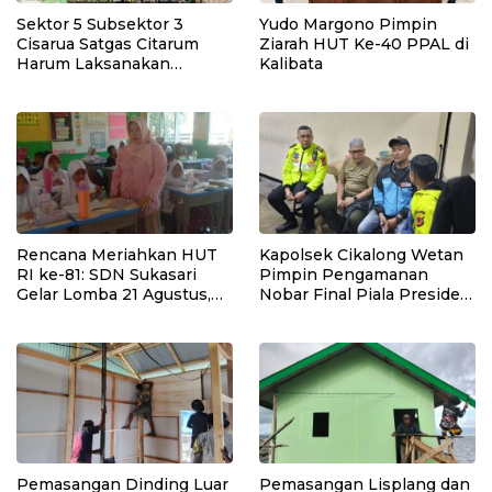
Sektor 5 Subsektor 3
Yudo Margono Pimpin
Cisarua Satgas Citarum
Ziarah HUT Ke-40 PPAL di
Harum Laksanakan
Kalibata
Penanaman Pohon di
Lahan Pascalongsor dan
Perkuat Edukasi
Kepedulian Lingkungan
Rencana Meriahkan HUT
Kapolsek Cikalong Wetan
RI ke-81: SDN Sukasari
Pimpin Pengamanan
Gelar Lomba 21 Agustus,
Nobar Final Piala Presiden
Tanpa Pungutan
2026, Situasi Berlangsung
Sepekarpun
Aman dan Kondusif
Pemasangan Dinding Luar
Pemasangan Lisplang dan