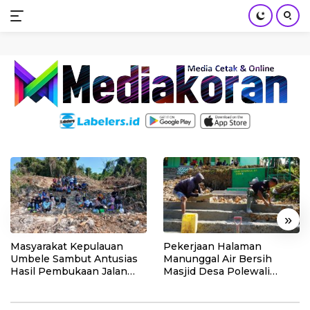
mediakoran.com
Skip
to
content
«
»
Masyarakat Kepulauan
Pekerjaan Halaman
Umbele Sambut Antusias
Manunggal Air Bersih
Hasil Pembukaan Jalan
Masjid Desa Polewali
TMMD
Terus Dikebut Jelang
Penutupan TMMD