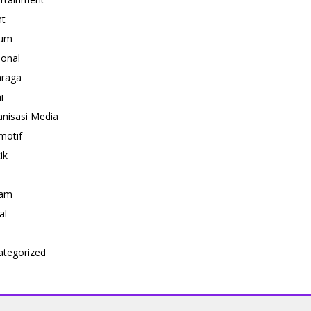
nt
um
ional
hraga
i
nisasi Media
motif
ik
i
am
al
ategorized