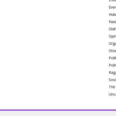
Eve
Huk
Nas
Ola
Opin
Orga
Oto
Polit
Polr
Rag
Sosi
TNI
Unc