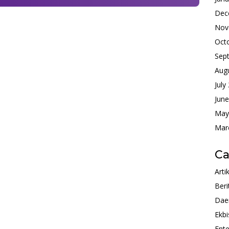
Dec
Nov
Oct
Sep
Aug
July
Jun
May
Mar
Ca
Arti
Beri
Dae
Ekbi
Ente