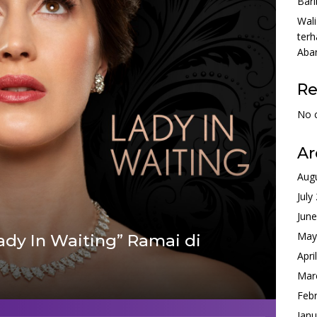
Bari
Wali
terh
Aba
R
No 
Ar
Aug
July
Jun
May
Lady In Waiting” Ramai di
Apri
Mar
Feb
Janu