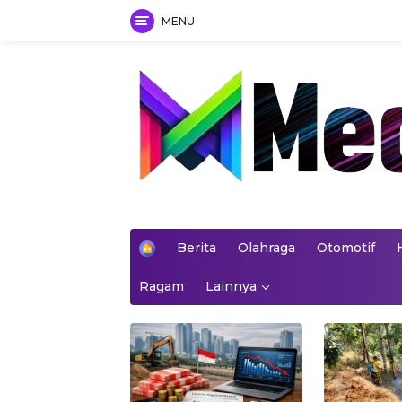
MENU
Skip
to
content
mediakoran.com
H
Berita
Olahraga
Otomotif
o
m
Ragam
Lainnya
e