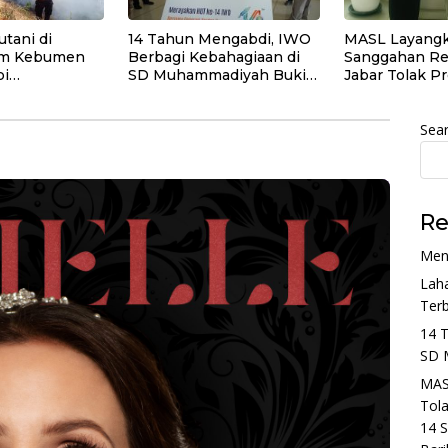
tani di
14 Tahun Mengabdi, IWO
MASL Layang
am Kebumen
Berbagi Kebahagiaan di
Sanggahan Re
pi
SD Muhammadiyah Bukit
Jabar Tolak P
n Manual
Duri
Geothermal 
Bawa Bukti 14
Budaya dan R
Sea
Sesar Baribis
Re
Men
Lah
Ter
14 
SD 
MAS
Tol
14 S