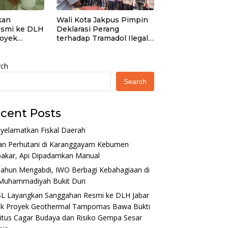
kan
Wali Kota Jakpus Pimpin
smi ke DLH
Deklarasi Perang
royek
terhadap Tramadol Ilegal,
Tampomas
Seluruh Elemen Tanah
 Situs Cagar
Abang Bergerak Bersama
isiko Gempa
rch
Search
cent Posts
yelamatkan Fiskal Daerah
an Perhutani di Karanggayam Kebumen
bakar, Api Dipadamkan Manual
Tahun Mengabdi, IWO Berbagi Kebahagiaan di
Muhammadiyah Bukit Duri
L Layangkan Sanggahan Resmi ke DLH Jabar
ak Proyek Geothermal Tampomas Bawa Bukti
itus Cagar Budaya dan Risiko Gempa Sesar