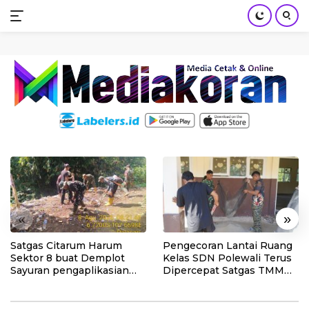
mediakoran.com
Skip
to
content
«
»
Satgas Citarum Harum
Pengecoran Lantai Ruang
Sektor 8 buat Demplot
Kelas SDN Polewali Terus
Sayuran pengaplikasian
Dipercepat Satgas TMMD
Pupuk Kosasih serta
Ke-129
Perkuat Edukasi
Lingkungan dan