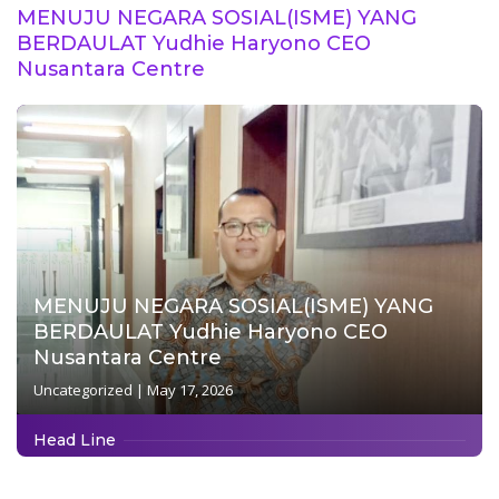
MENUJU NEGARA SOSIAL(ISME) YANG
Pendataan Ternak di
Wilayah Binaan
BERDAULAT Yudhie Haryono CEO
Nusantara Centre
MENUJU NEGARA SOSIAL(ISME) YANG
BERDAULAT Yudhie Haryono CEO
Nusantara Centre
Uncategorized
|
May 17, 2026
Head Line