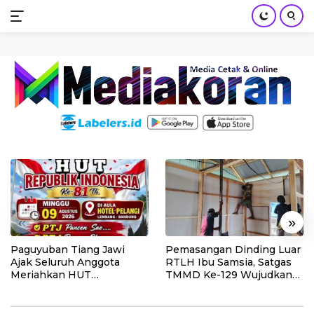
mediakoran.com
Skip
to
content
«
»
Paguyuban Tiang Jawi
Pemasangan Dinding Luar
Ajak Seluruh Anggota
RTLH Ibu Samsia, Satgas
Meriahkan HUT
TMMD Ke-129 Wujudkan
Kemerdekaan RI Ke-81
Hunian Layak bagi Warga