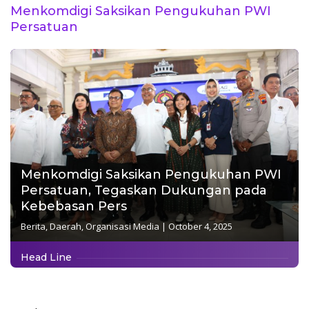
Menkomdigi Saksikan Pengukuhan PWI
Kepedulian Lingkungan
Persatuan
Menkomdigi Saksikan Pengukuhan PWI
Persatuan, Tegaskan Dukungan pada
Kebebasan Pers
Berita
,
Daerah
,
Organisasi Media
|
October 4, 2025
Head Line