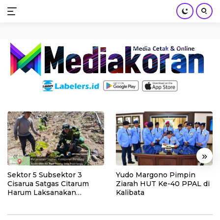
mediakoran.com
Skip
to
content
«
»
Sektor 5 Subsektor 3
Yudo Margono Pimpin
Cisarua Satgas Citarum
Ziarah HUT Ke-40 PPAL di
Harum Laksanakan
Kalibata
Penanaman Pohon di
Lahan Pascalongsor dan
Perkuat Edukasi