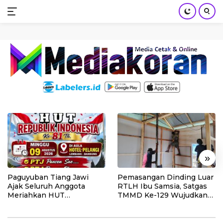
mediakoran.com
Skip
to
content
«
»
Paguyuban Tiang Jawi
Pemasangan Dinding Luar
Ajak Seluruh Anggota
RTLH Ibu Samsia, Satgas
Meriahkan HUT
TMMD Ke-129 Wujudkan
Kemerdekaan RI Ke-81
Hunian Layak bagi Warga