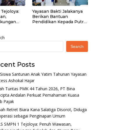
Tejoloya:
Yayasan Bakti Jalakanya
an,
Berikan Bantuan
gkungan
Pendidikan Kepada Putra-
turan Baru
Putri Purnawirawan TNI
AL Rayon Bandung
rch
Search
cent Posts
 Siswa Santunan Anak Yatim Tahunan Yayasan
ess Ashokal Hajar
ah Tuntas PMK 44 Tahun 2026, PT Bina
ocipta Andalan Perkuat Pemahaman Kuasa
b Pajak
h Retret Biara Kana Salatiga Disorot, Diduga
operasi sebagai Penginapan Umum
S SMPN 1 Tejoloya: Penuh Wawasan,