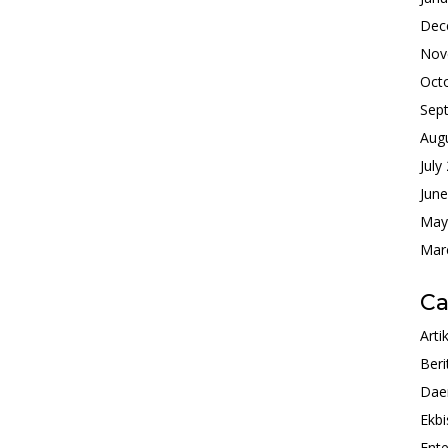
Dec
Nov
Oct
Sep
Aug
July
Jun
May
Mar
Ca
Arti
Beri
Dae
Ekbi
Ente