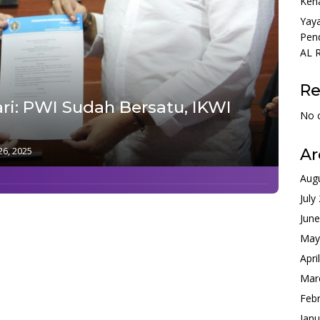
Kena
Yaya
Pend
AL 
R
ari: PWI Sudah Bersatu, IKWI
No 
6, 2025
Ar
Aug
July
Jun
May
Apri
Mar
Feb
Janu