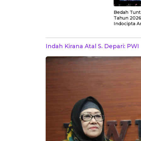
Bedah Tunt
Tahun 2026
Indocipta A
Perkuat P
Kuasa Wajib
Indah Kirana Atal S. Depari: PW