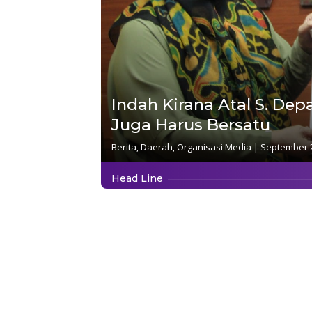
Indah Kirana Atal S. Dep
Juga Harus Bersatu
Berita
,
Daerah
,
Organisasi Media
|
September 2
Head Line