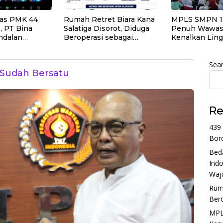
as PMK 44
Rumah Retret Biara Kana
MPLS SMPN 1 
, PT Bina
Salatiga Disorot, Diduga
Penuh Wawas
ndalan
Beroperasi sebagai
Kenalkan Lin
emahaman
Penginapan Umum
Sekolah dan A
 Pajak
Sea
I Sudah Bersatu
Re
439
Borc
Bed
Ind
Waji
Ruma
Ber
MPL