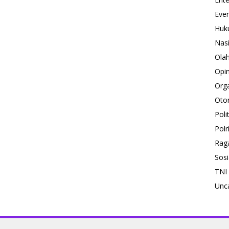
Eve
Huk
Nas
Ola
Opin
Orga
Oto
Polit
Polr
Rag
Sosi
TNI
Unc