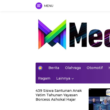
MENU
Skip
to
content
mediakoran.com
H
Berita
Olahraga
Otomotif
o
m
Ragam
Lainnya
e
439 Siswa Santunan Anak
Yatim Tahunan Yayasan
Borcess Ashokal Hajar