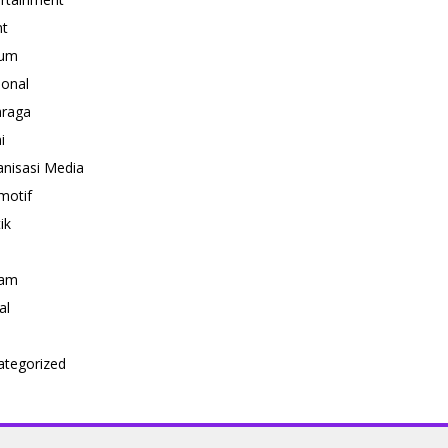
nt
um
ional
hraga
i
nisasi Media
motif
ik
i
am
al
ategorized