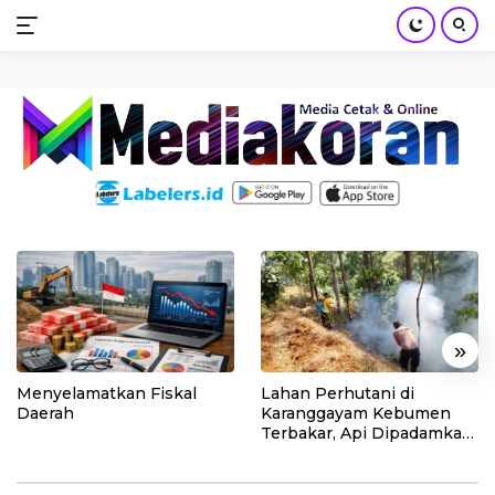
mediakoran.com
Skip
to
content
«
»
Menyelamatkan Fiskal
Lahan Perhutani di
Daerah
Karanggayam Kebumen
Terbakar, Api Dipadamkan
Manual