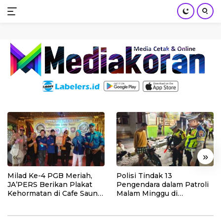
mediakoran.com
Skip
to
content
«
»
Milad Ke-4 PGB Meriah,
Polisi Tindak 13
JA’PERS Berikan Plakat
Pengendara dalam Patroli
Kehormatan di Cafe Saung
Malam Minggu di
PT Makmur Elok Graha dan Warga
Chiko Bogor
Kebumen, 10 Motor Pakai
Rempang-Galang Gelar Pesta Rakyat
Knalpot Brong
HUT ke-80 RI di Eks RSKI Pulau Galang