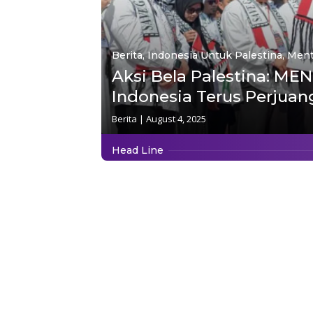
Berita
,
Indonesia Untuk Palestina
,
Ment
Aksi Bela Palestina: ME
Indonesia Terus Perjua
Berita
|
August 4, 2025
Head Line