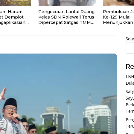
arum Harum
Pengecoran Lantai Ruang
Pembukaan J
at Demplot
Kelas SDN Polewali Terus
Ke-129 Mulai
gaplikasian
Dipercepat Satgas TMMD
Menunjukkan 
ih serta
Ke-129
Signifikan
kasi
 dan
Sea
Ternak di
naan
Re
LBH
Dula
Sat
Sayu
Perk
Tern
Pen
Ter