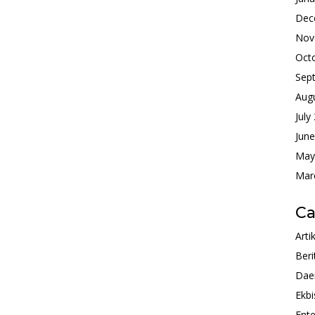
Dec
Nov
Oct
Sep
Aug
July
Jun
May
Mar
Ca
Arti
Beri
Dae
Ekbi
Ente