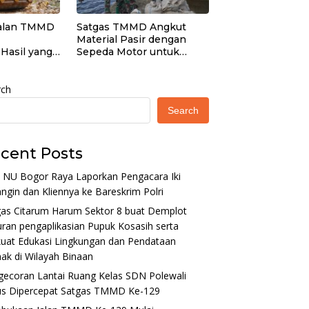
alan TMMD
Satgas TMMD Angkut
Material Pasir dengan
Hasil yang
Sepeda Motor untuk
Pekerjaan Rabat Beton
Jalan
rch
Search
cent Posts
 NU Bogor Raya Laporkan Pengacara Iki
ngin dan Kliennya ke Bareskrim Polri
gas Citarum Harum Sektor 8 buat Demplot
ran pengaplikasian Pupuk Kosasih serta
uat Edukasi Lingkungan dan Pendataan
ak di Wilayah Binaan
gecoran Lantai Ruang Kelas SDN Polewali
us Dipercepat Satgas TMMD Ke-129