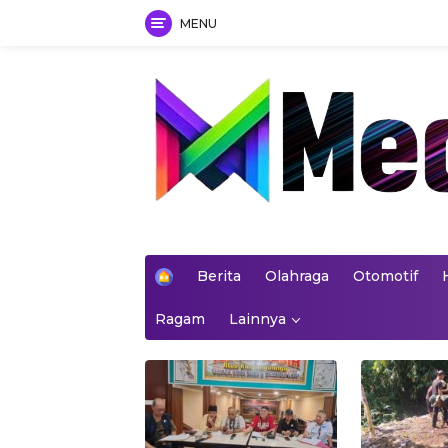
MENU
Skip
to
content
mediakoran.com
H
Berita
Olahraga
Otomotif
o
m
Ragam
Lainnya
e