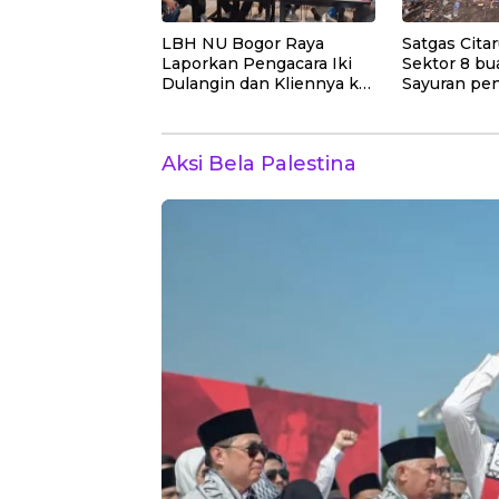
LBH NU Bogor Raya
Satgas Cit
Laporkan Pengacara Iki
Sektor 8 bu
Dulangin dan Kliennya ke
Sayuran pen
Bareskrim Polri
Pupuk Kosas
Perkuat Edu
Lingkungan
Aksi Bela Palestina
Pendataan 
Wilayah Bi