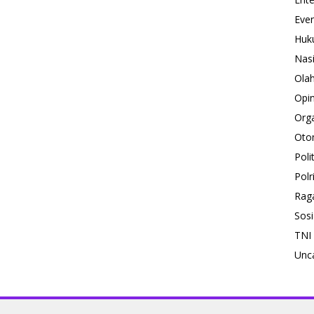
Eve
Huk
Nas
Ola
Opin
Orga
Oto
Polit
Polr
Rag
Sosi
TNI
Unc