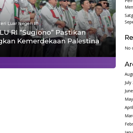
Pem
Menu
Sat
Sepe
eri Luar Negeri RI
NLU RI “Sugiono” Pastikan
R
ngkan Kemerdekaan Palestina
No 
Ar
Aug
July
Jun
May
Apri
Mar
Feb
Janu