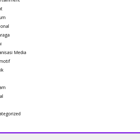
nt
um
ional
hraga
i
nisasi Media
motif
ik
i
am
al
ategorized