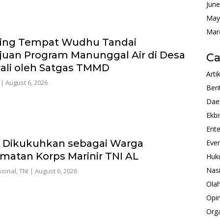
Jun
May
Mar
hing Tempat Wudhu Tandai
uan Program Manunggal Air di Desa
Ca
ali oleh Satgas TMMD
Arti
|
August 6, 2026
Beri
Dae
Ekbi
Ente
 Dikukuhkan sebagai Warga
Eve
matan Korps Marinir TNI AL
Huk
Nas
ional
,
TNI
|
August 6, 2026
Ola
Opin
Orga