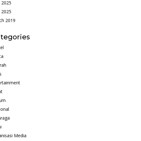
e 2025
 2025
ch 2019
tegories
kel
ta
rah
s
rtainment
nt
um
ional
hraga
i
nisasi Media