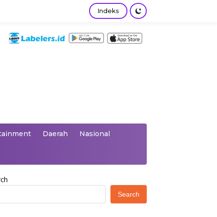
Indeks
tainment
Daerah
Nasional
rch
Search