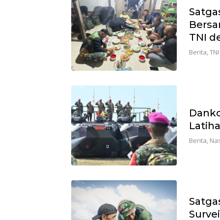
Satga
Bersa
TNI d
Berita
,
TNI
Danko
Latiha
Berita
,
Nas
Satga
Surve