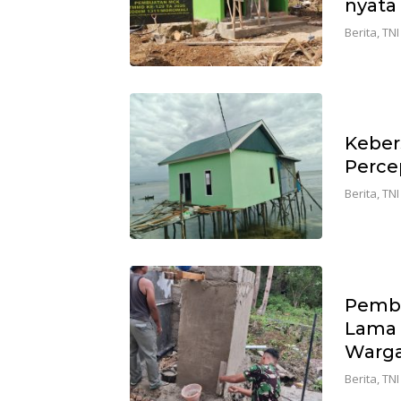
nyata
Berita
,
TNI
Keber
Perce
Berita
,
TNI
Pemba
Lama 
Warga
Berita
,
TNI