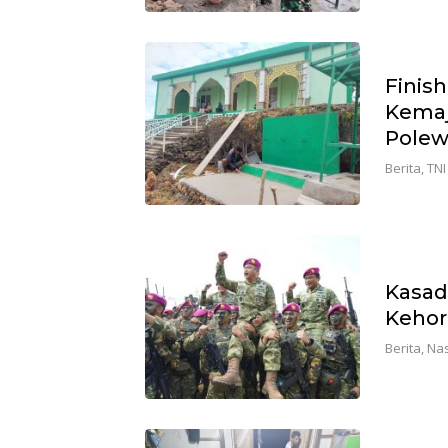
Finis
Kemaj
Polew
Berita
,
TNI
Kasad
Kehor
Berita
,
Nas