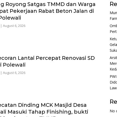
Re
g Royong Satgas TMMD dan Warga
pat Pekerjaan Rabat Beton Jalan di
Munj
Polewali
Farm
|
August 6, 2026
Ombu
Per
Ket
Gela
Suka
coran Lantai Percepat Renovasi SD
Arsi
Merd
i Polewali
Ked
|
August 6, 2026
PWI 
Dido
Lawa
R
catan Dinding MCK Masjid Desa
No 
ali Masuki Tahap Finishing, bukti