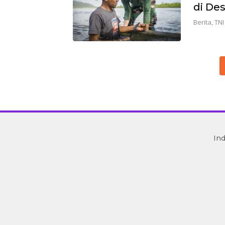
di De
Berita
,
TNI
mediakoran.com
In