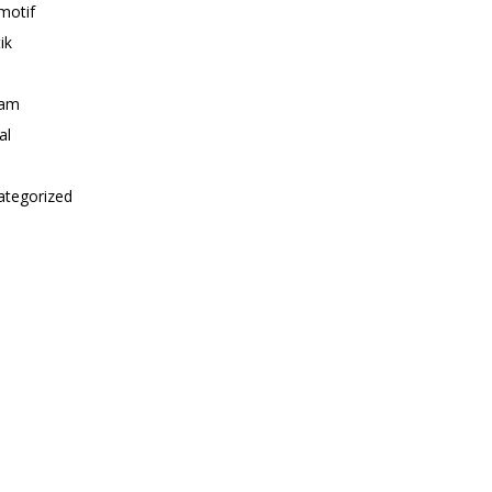
motif
ik
i
am
al
ategorized