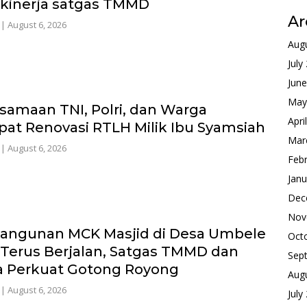
 kinerja satgas TMMD
Ar
|
August 6, 2026
Aug
July
Jun
May
samaan TNI, Polri, dan Warga
Apri
pat Renovasi RTLH Milik Ibu Syamsiah
Mar
|
August 6, 2026
Feb
Janu
Dec
Nov
ngunan MCK Masjid di Desa Umbele
Oct
Terus Berjalan, Satgas TMMD dan
Sep
 Perkuat Gotong Royong
Aug
|
August 6, 2026
July