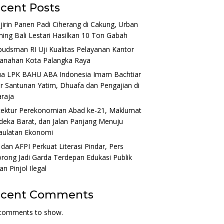
cent Posts
irin Panen Padi Ciherang di Cakung, Urban
ing Bali Lestari Hasilkan 10 Ton Gabah
dsman RI Uji Kualitas Pelayanan Kantor
tanahan Kota Palangka Raya
ua LPK BAHU ABA Indonesia Imam Bachtiar
r Santunan Yatim, Dhuafa dan Pengajian di
raja
tektur Perekonomian Abad ke-21, Maklumat
eka Barat, dan Jalan Panjang Menuju
aulatan Ekonomi
dan AFPI Perkuat Literasi Pindar, Pers
rong Jadi Garda Terdepan Edukasi Publik
n Pinjol Ilegal
ecent Comments
comments to show.