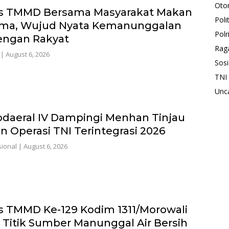
Oto
s TMMD Bersama Masyarakat Makan
Polit
ma, Wujud Nyata Kemanunggalan
Polr
engan Rakyat
Rag
|
August 6, 2026
Sosi
TNI
Unc
daeral IV Dampingi Menhan Tinjau
n Operasi TNI Terintegrasi 2026
ional
|
August 6, 2026
s TMMD Ke-129 Kodim 1311/Morowali
i Titik Sumber Manunggal Air Bersih